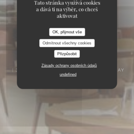
Tato stránka využívá cookies
a dává ti na výběr, co chceš
aktivovat
OK, přijmout vše
Odmítnout všechny cookies
Přizpůsobit
Zásady ochrany osobních údajů
3 AVENUE DE LA DURANCE 78200 BUCHELAY
undefined