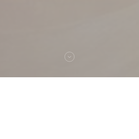
Vítejte na
Lokkum Steakhouse 78