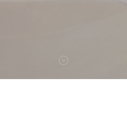
Benvenuto a
Lokkum Steakhouse 78