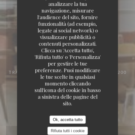
analizzare la tua
navigazione, misurare
l'audience del sito, fornire
funzionalità (ad esempio,
legate ai social network) o
visualizzare pubblicità o
contenuti personalizzati.
Clicca su 'Accetta tutto',
'Rifiuta tutto' o 'Personalizza'
per gestire le tue
preferenze. Puoi modificare
TRATTORIA
3 AVENUE DE LA DURANCE 78200
le tue scelte in qualsiasi
BUCHELAY
momento cliccando
sull'icona del cookie in basso
a sinistra delle pagine del
sito.
Ok, accetta tutto
Rifiuta tutti i cookie