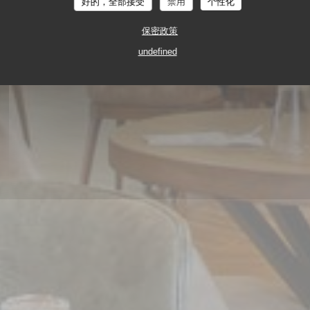
好的，全部接受
禁用
个性化
保密政策
undefined
统餐厅
3 AVENUE DE LA DURANCE 78200 BUCHE