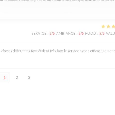
SERVICE
:
5
/5
AMBIANCE
:
5
/5
FOOD
:
5
/5
VAL
 choses différentes tout étaient très bon le service hyper efficace toujou
1
2
3