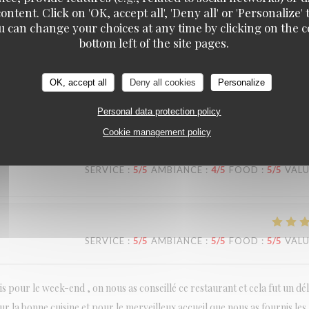
ontent. Click on 'OK, accept all', 'Deny all' or 'Personaliz
u can change your choices at any time by clicking on the co
bottom left of the site pages.
SERVICE
:
5
/5
AMBIANCE
:
4
/5
FOOD
:
5
/5
VAL
OK, accept all
Deny all cookies
Personalize
ecommande
Personal data protection policy
Cookie management policy
SERVICE
:
5
/5
AMBIANCE
:
4
/5
FOOD
:
5
/5
VAL
SERVICE
:
5
/5
AMBIANCE
:
5
/5
FOOD
:
5
/5
VAL
pour le week-end , on nous as conseillé ce restaurant et cela fut un dél
la bonne cuisine et pour le merveilleux accueil que nous as fournis les