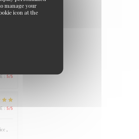
e' to manage your
okie icon at the
UE
:
4
/5
UE
:
5
/5
UE
:
5
/5
ice ,