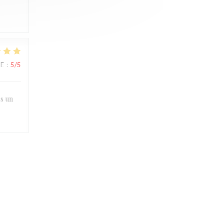
UE
:
5
/5
rs un