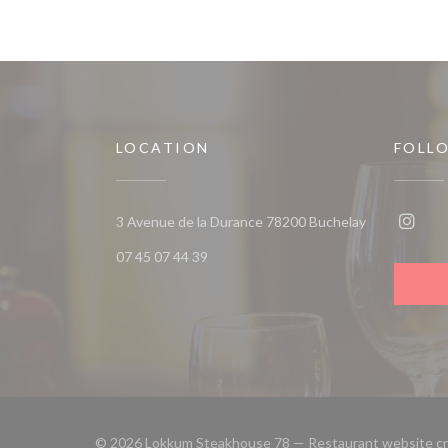
LOCATION
FOLL
((opens in a
3 Avenue de la Durance 78200 Buchelay
Insta
07 45 07 44 39
© 2026 Lokkum Steakhouse 78 — Restaurant website c