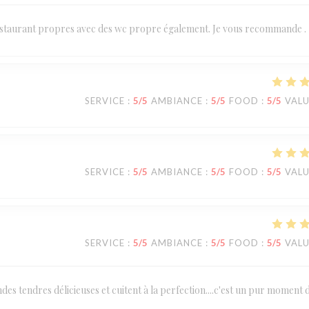
 Restaurant propres avec des wc propre également. Je vous recommande .
SERVICE
:
5
/5
AMBIANCE
:
5
/5
FOOD
:
5
/5
VAL
SERVICE
:
5
/5
AMBIANCE
:
5
/5
FOOD
:
5
/5
VAL
SERVICE
:
5
/5
AMBIANCE
:
5
/5
FOOD
:
5
/5
VAL
iandes tendres délicieuses et cuitent à la perfection....c'est un pur moment 