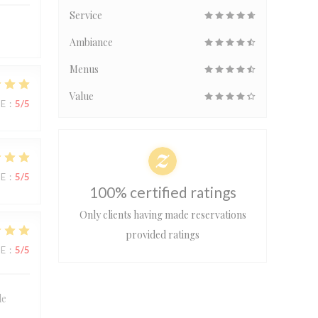
Service
Ambiance
Menus
Value
UE
:
5
/5
UE
:
5
/5
100% certified ratings
Only clients having made reservations
provided ratings
UE
:
5
/5
de