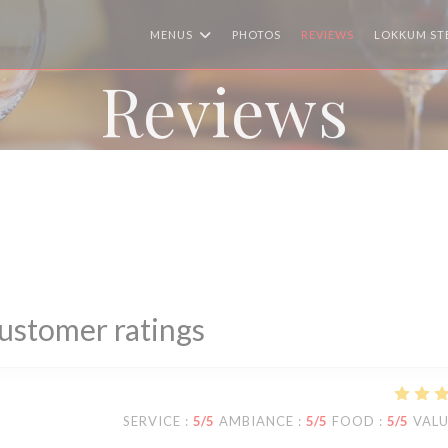
MENUS
PHOTOS
REVIEWS
LOKKUM ST
Reviews
ustomer ratings
SERVICE
:
5
/5
AMBIANCE
:
5
/5
FOOD
:
5
/5
VAL