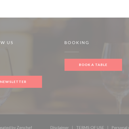
OW US
BOOKING
 new window))
BOOK A TABLE
gram ((opens in a new window))
NEWSLETTER
((opens in a new window))
reated by
Zenchef
Disclaimer
TERMS OF USE
Personal 