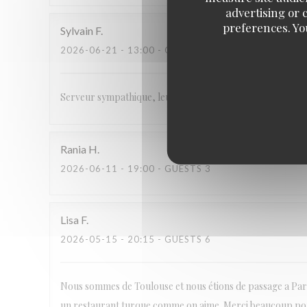
advertising or c
preferences. Yo
Sylvain
F
2026-06-21
- 13:00 - GUESTS 5
Serveur sympathique, leurs viandes est excellente, je r
Rania
H
2026-06-11
- 19:00 - GUESTS 3
Lisa
F
2026-05-15
- 20:15 - GUESTS 6
Nous sommes de Toulouse et nous étions de passage a Paris 
un restaurant turque comme on aime. Merci beaucoup pour 