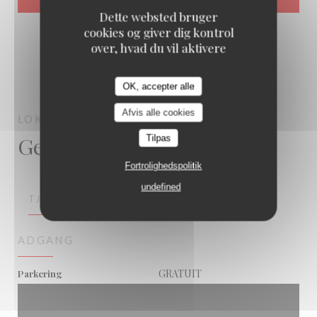
Dette websted bruger
cookies og giver dig kontrol
over, hvad du vil aktivere
OK, accepter alle
Afvis alle cookies
LOKKUM STEAKHOUSE 78
BUCHELAY
Generel information
Tilpas
Fortrolighedspolitik
undefined
TJENESTER
ADGANG
GRATUIT
Parkering