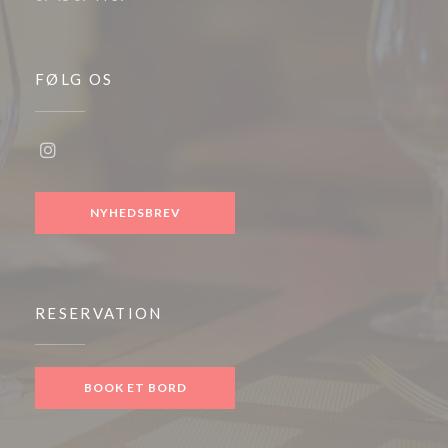
FØLG OS
Instagram ((åbner i et nyt vindue))
NYHEDSBREV
RESERVATION
BOOK ET BORD