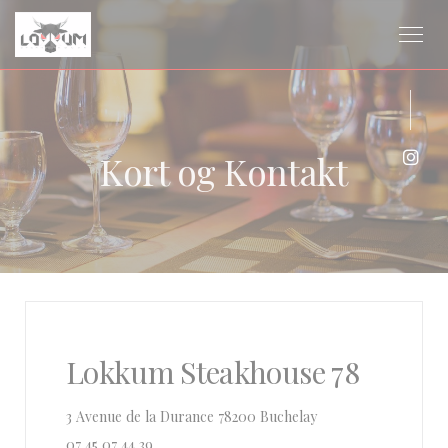
CCookie-styringspanel
Kort og Kontakt
Insta
Lokkum Steakhouse 78
((åbner i et nyt vindu
3 Avenue de la Durance 78200 Buchelay
07 45 07 44 39