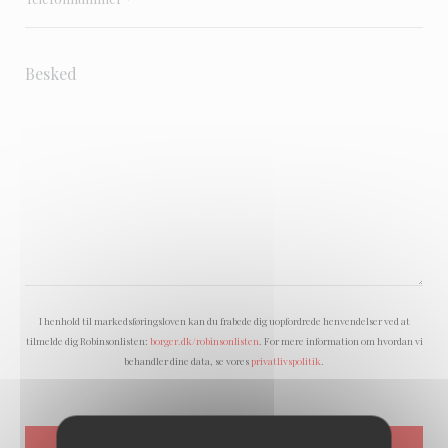
I henhold til markedsføringsloven kan du frabede dig uopfordrede henvendelser ved at
tilmelde dig Robinsonlisten:
borger.dk/robinsonlisten
. For mere information om hvordan vi
behandler dine data, se vores
privatlivspolitik
.